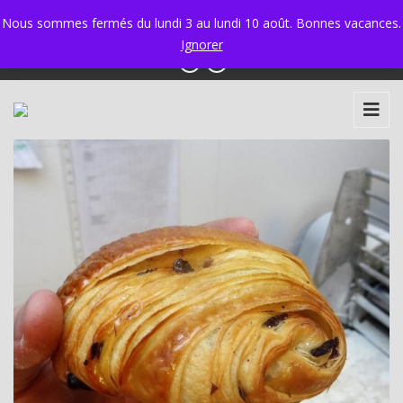
Ixelles 02 534 34 97 - Ganshoren 02 425 58 30
|
Nous sommes fermés du lundi 3 au lundi 10 août. Bonnes vacances.
info@boulangerie-marie.be
Ignorer
Millefeuille
4,50
€
+
AJOUTER