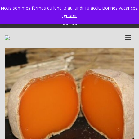
Ixelles 02 534 34 97 - Ganshoren 02 425 58 30
|
Nous sommes fermés du lundi 3 au lundi 10 août. Bonnes vacances.
info@boulangerie-marie.be
Ignorer
Rosace
2,90
€
+
AJOUTER