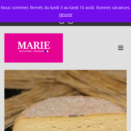
Ixelles 02 534 34 97 - Ganshoren 02 425 58 30
|
Nous sommes fermés du lundi 3 au lundi 10 août. Bonnes vacances.
info@boulangerie-marie.be
Ignorer
Plateau de fromages
traditionnels - Repas - 3
Personnes
27,00
€
+
AJOUTER