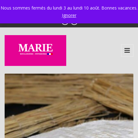
Ixelles 02 534 34 97 - Ganshoren 02 425 58 30
|
Nous sommes fermés du lundi 3 au lundi 10 août. Bonnes vacances.
info@boulangerie-marie.be
Ignorer