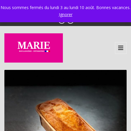
Ixelles 02 534 34 97 - Ganshoren 02 425 58 30
|
Nous sommes fermés du lundi 3 au lundi 10 août. Bonnes vacances.
info@boulangerie-marie.be
Ignorer