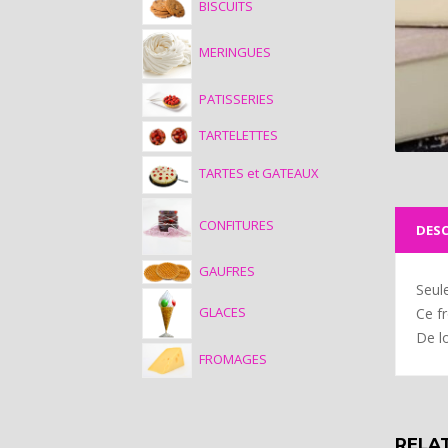
BISCUITS
MERINGUES
PATISSERIES
TARTELETTES
TARTES et GATEAUX
CONFITURES
DESC
GAUFRES
Seul
GLACES
Ce f
De lo
FROMAGES
RELA