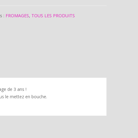
s :
FROMAGES
,
TOUS LES PRODUITS
ge de 3 ans !
ous le mettez en bouche.