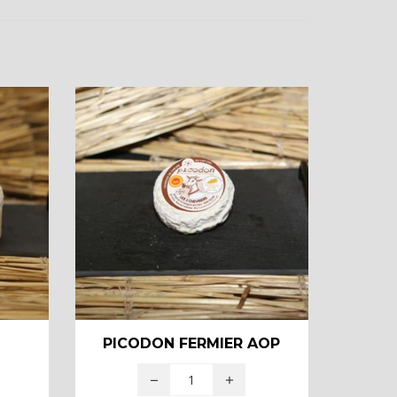
PICODON FERMIER AOP
REBL
8