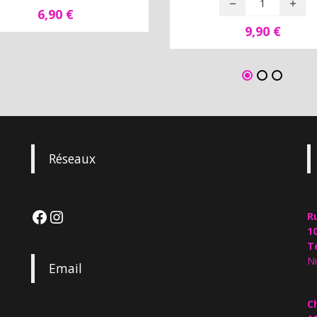
6,90
€
9,90
€
Réseaux
R
1
Té
Nu
Email
C