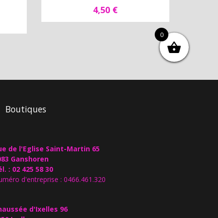
4,50
€
0
Boutiques
ue de l'Eglise Saint-Martin 65
083 Ganshoren
l. : 02 425 58 30
méro d'entreprise : 0466.461.320
haussée d'Ixelles 96