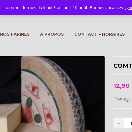
nfo@boulangerie-marie.be
s sommes fermés du lundi 3 au lundi 10 août. Bonnes vacances.
Ign
NOS FARINES
À PROPOS
CONTACT – HORAIRES
COMT
12,90
Fromage 