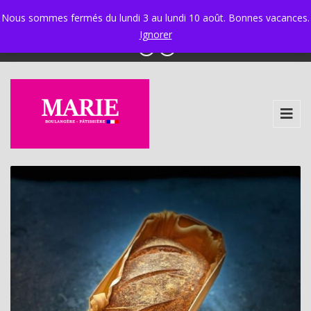
Ixelles 02 534 34 97 - Ganshoren 02 425 58 30
|
Nous sommes fermés du lundi 3 au lundi 10 août. Bonnes vacances.
info@boulangerie-marie.be
Ignorer
Bûche miroir framboise - 6
Personnes
33,00
€
+
AJOUTER