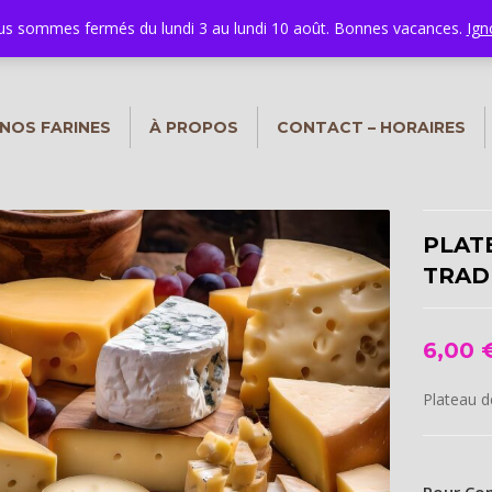
nfo@boulangerie-marie.be
s sommes fermés du lundi 3 au lundi 10 août. Bonnes vacances.
Ign
NOS FARINES
À PROPOS
CONTACT – HORAIRES
PLAT
TRAD
6,00
Plateau d