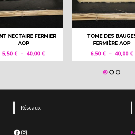
NT NECTAIRE FERMIER
TOME DES BAUGE
AOP
FERMIÈRE AOP
Plage
5,50
€
–
40,00
€
6,50
€
–
40,00
€
de
prix :
5,50 €
à
40,00 €
Réseaux
R