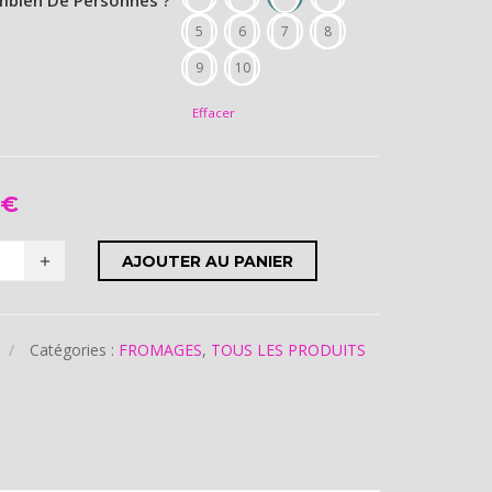
60,00 €
mbien De Personnes ?
5
6
7
8
9
10
Effacer
0
€
AJOUTER AU PANIER
Catégories :
FROMAGES
,
TOUS LES PRODUITS