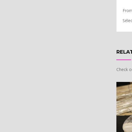
From
Séle
RELA
Check o