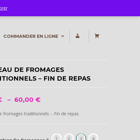
orer
MON
MON
COMMANDER EN LIGNE
COMPTE
PANIER
EAU DE FROMAGES
ITIONNELS – FIN DE REPAS
Plage
€
–
60,00
€
de
e fromages traditionnels – Fin de repas
prix :
6,00 €
à
1
2
3
4