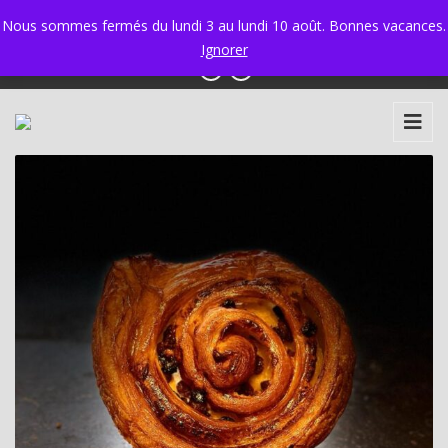
Ixelles 02 534 34 97 - Ganshoren 02 425 58 30
|
Nous sommes fermés du lundi 3 au lundi 10 août. Bonnes vacances.
info@boulangerie-marie.be
Ignorer
Brillat savarin - Entier
18,50
€
+
AJOUTER